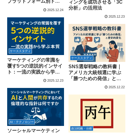
プラットフォーム別トレ
ィングを成功させる「3C
ンド徹底解説
分析」の活用法
2025.12.24
2025.12.23
ケーススタディ
ケーススタディ
マーケティングの常識を
覆す5つの逆説的インサイ
SNS選挙戦略の教科書｜
ト：一流の実践から学ぶ
アメリカ大統領選に学ぶ
本質
「勝つための発信」と歴
2025.12.23
史的変化
2025.12.22
AI・テクノロジー
政治戦略・分析
ソーシャルマーケティン