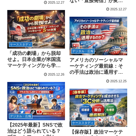
ない「直接発信」が変え
2025.12.27
る政治の未来
2025.12.27
ケーススタディ
デジタル・広報
「成功の劇場」から脱却
せよ。日本企業が米国流
アメリカのソーシャルマ
マーケティングから学ぶ
ーケティング最前線：そ
べき5つの本質
の手法は政治に通用する
2025.12.26
のか？
2025.12.25
デジタル・広報
ケーススタディ
【2025年最新】SNSで政
治はどう語られている？
【保存版】政治マーケテ