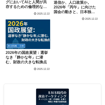
グにおいてAIと人間が共
迷信か、人口政策か。
存するための倫理的な指
2026年「丙午」に向けた
針は何ですか。
国会の動きと、日本独自
2025.12.22
の「改元」慣習に見る政
2025.12.22
治の本質
政治戦略・分析
2026年の国政展望：選挙
なき「静かな年」に潜
む、財政の大きな転換点
2025.12.22