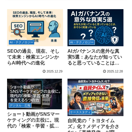
AI・テクノロジー
AI・テクノロジー
SEOの過去、現在、そし
AIガバナンスの意外な真
て未来：検索エンジンか
実5選：あなたが知ってい
らAI時代への進化
ると思っていることは、
おそらく間違っている
2025.12.29
2025.12.28
デジタル・広報
ケーススタディ
ショート動画がSNSマー
ケティングの主役に。現
自民党の「トヨタイム
代の「検索・学習・拡
ズ」化？メディアを介さ
散」を変える5つの力