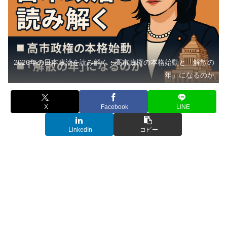
2026年の日本政治を読み解く：高市政権の本格始動と「解散の
年」になるのか
X
Facebook
LINE
LinkedIn
コピー