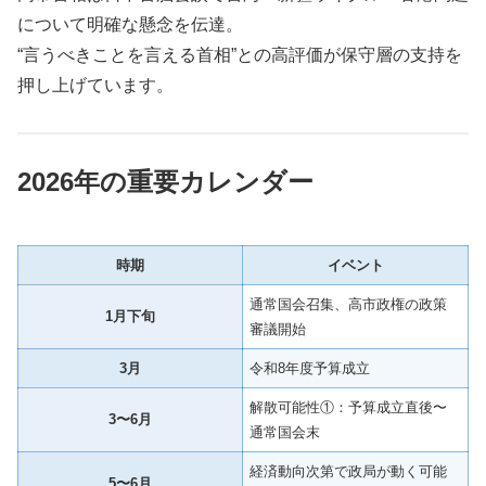
について明確な懸念を伝達。
“言うべきことを言える首相”との高評価が保守層の支持を
押し上げています。
2026年の重要カレンダー
時期
イベント
通常国会召集、高市政権の政策
1月下旬
審議開始
3月
令和8年度予算成立
解散可能性①：予算成立直後〜
3〜6月
通常国会末
経済動向次第で政局が動く可能
5〜6月