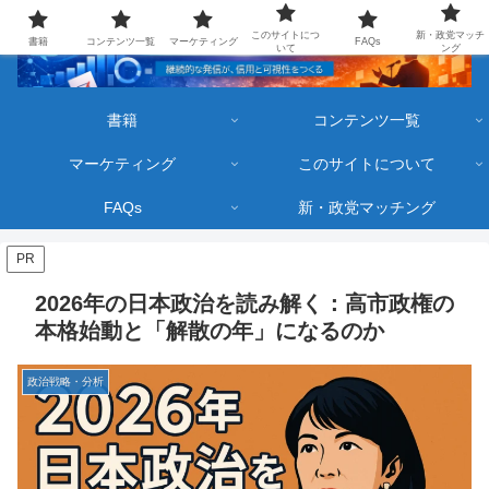
このサイトにつ
新・政党マッチ
書籍
コンテンツ一覧
マーケティング
FAQs
いて
ング
書籍
コンテンツ一覧
マーケティング
このサイトについて
FAQs
新・政党マッチング
PR
2026年の日本政治を読み解く：高市政権の
本格始動と「解散の年」になるのか
政治戦略・分析