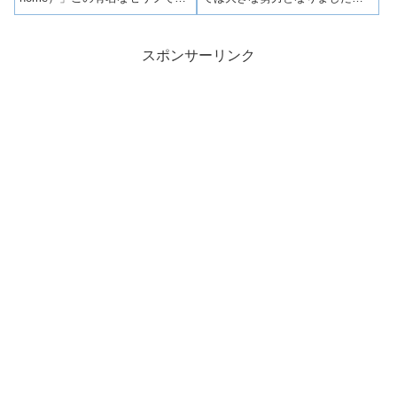
られる『オズの魔法使い』。単
しかし、その内実を覗けば、バ
なる子供向けのファンタジーだ
ックアップは金銭面に偏り、現
と思っていませんか？ 実は、こ
場の組織戦はガタガタ、候補者
の物語には「大衆の心を動か
自身も「選挙の戦い方」を知ら
スポンサーリンク
し、熱狂的な支持を生むため...
ないまま戦場に放り出されてい
るケースが散見...