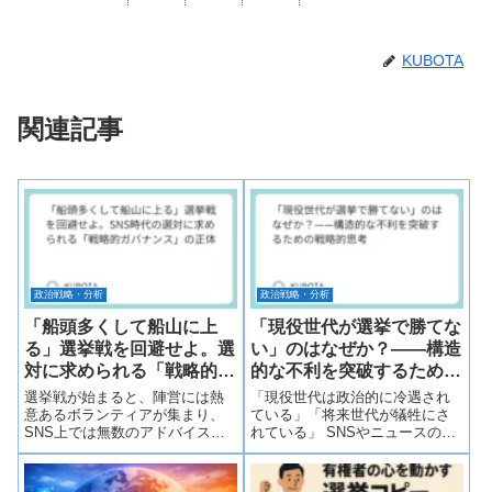
KUBOTA
関連記事
政治戦略・分析
政治戦略・分析
「船頭多くして船山に上
「現役世代が選挙で勝てな
る」選挙戦を回避せよ。選
い」のはなぜか？——構造
対に求められる「戦略的ガ
的な不利を突破するための
バナンス」の正体
戦略的思考
選挙戦が始まると、陣営には熱
「現役世代は政治的に冷遇され
意あるボランティアが集まり、
ている」「将来世代が犠牲にさ
SNS上では無数のアドバイスや
れている」 SNSやニュースのコ
叱咤激励が飛び交います。「も
メント欄、あるいは職場の休憩
っとこうすべきだ」「あの投稿
時間、こうした溜息混じりの声
は良くない」「この地域を回る
を耳にしない日はありません。