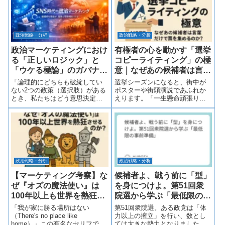
べきだ」……。一見、これらは
しかし、いざ選挙が終わってみ
「民意」であり「熱量」に見え
れば、その不満が政治の景色を
ます。しかし、...
劇的に塗り替...
政治戦略・分析
政治戦略・分析
政治マーケティングにおけ
有権者の心を動かす「選挙
る「正しいロジック」と
コピーライティング」の極
「ウケる極論」のガバナン
意｜なぜあの候補者は言葉
ス
だけで票を集めるのか？
「論理的にどちらも破綻してい
選挙シーズンになると、街中が
ない2つの政策（選択肢）がある
ポスターや街頭演説であふれか
とき、私たちはどう意思決定
えります。「一生懸命頑張りま
し、どう発信すべきなのか」政
す！」「地域の声をカタチ
治マーケティングにおいて、誰
に！」……そんな言葉が飛び交
もが一度は直面する深いジレン
いますが、正直なところ、どの
マがあります。さらにここに、
候補者も同じように見えてしま
現代のSNS社会における残酷な
い、有権者の指が止まらない。
現実が加わりま...
そんな光景をよく目に...
政治戦略・分析
政治戦略・分析
【マーケティング考察】な
候補者よ、戦う前に「型」
ぜ『オズの魔法使い』は
を身につけよ。第51回衆
100年以上も世界を熱狂さ
院選から学ぶ「最低限の事
せるのか？
前準備」
「我が家に勝る場所はない
第51回衆院選。ある政党は「体
（There's no place like
力以上の擁立」を行い、数とし
home）」この有名なセリフで知
ては大きな勢力となりました。