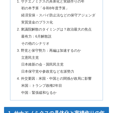
1. サナエノミクスの具体化と実績作りの年
初の本予算「令和8年度予算」
経済安保・スパイ防止法などの保守アジェンダ
実質賃金のプラス化
2. 衆議院解散のタイミングは？政治最大の焦点
最有力：6月解散説
その他のシナリオ
3. 野党と保守勢力：再編は加速するのか
立憲民主党
日本維新の会・国民民主党
日本保守党や参政党など右派勢力
4. 外交要因：米国・中国との関係が政局に影響
米国：トランプ政権2年目
中国：緊張緩和なるか
1. サナエノミクスの具体化と実績作りの年