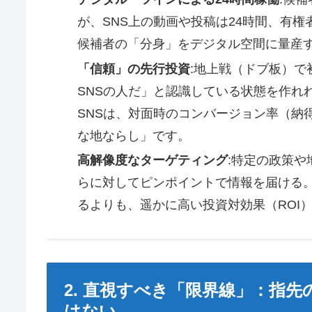
が、SNS上の動画や投稿は24時間、有
候補者の「分身」をデジタル空間に量産
「信頼」の先行投資
:地上戦（ドブ板）
SNSの人だ」と認識している状態を作れ
SNSは、対面時のコンバージョン率（納
な地ならし」です。
高解像度なターゲティング
:特定の政策
らに対してピンポイントで情報を届ける
るよりも、遥かに高い投資対効果（ROI
2. 直視すべき「限界線」：指
はない