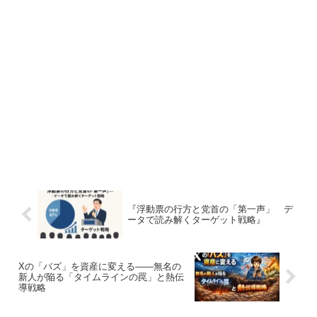
『浮動票の行方と党首の「第一声」 デ
ータで読み解くターゲット戦略』
Xの「バズ」を資産に変える——無名の
新人が陥る「タイムラインの罠」と熱伝
導戦略