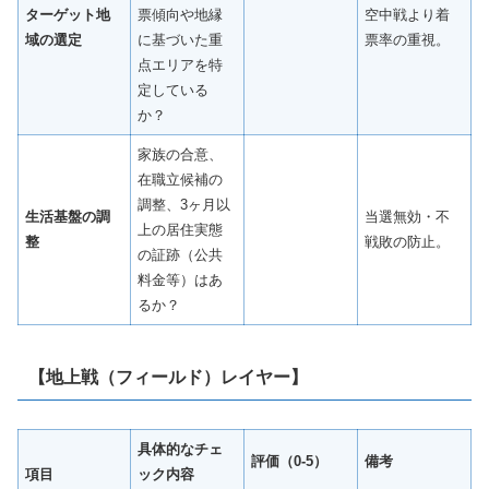
ターゲット地
票傾向や地縁
空中戦より着
域の選定
に基づいた重
票率の重視。
点エリアを特
定している
か？
家族の合意、
在職立候補の
調整、3ヶ月以
生活基盤の調
当選無効・不
上の居住実態
整
戦敗の防止。
の証跡（公共
料金等）はあ
るか？
【地上戦（フィールド）レイヤー】
具体的なチェ
評価（0-5）
備考
項目
ック内容