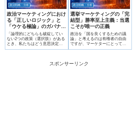
政治戦略・分析
政治戦略・分析
政治マーケティングにおけ
選挙マーケティングの「完
る「正しいロジック」と
結型」勝率至上主義：当選
「ウケる極論」のガバナン
こそが唯一の正義
ス
「論理的にどちらも破綻してい
政治を「国を良くするための議
ない2つの政策（選択肢）がある
論」と考えるのは有権者の自由
とき、私たちはどう意思決定
ですが、マーケターにとっての
し、どう発信すべきなのか」政
政治は「票という名のコンバー
治マーケティングにおいて、誰
ジョン」を競う純粋な数字のゲ
もが一度は直面する深いジレン
ームです。当選後の公約不履行
マがあります。さらにここに、
や不信感は、クライアントが負
スポンサーリンク
現代のSNS社会における残酷な
うべき「アフターサービス」の
現実が加わりま...
範疇です。ターゲ...