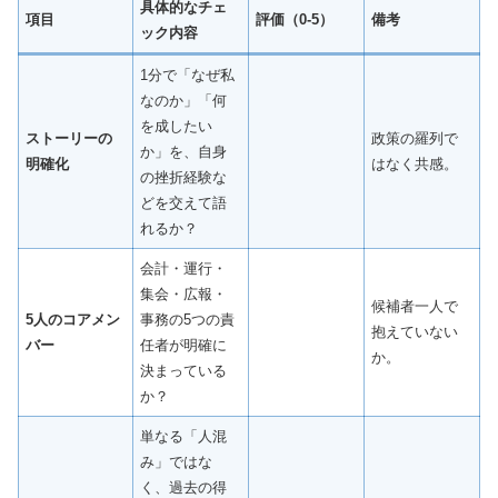
具体的なチェ
項目
評価（0-5）
備考
ック内容
1分で「なぜ私
なのか」「何
を成したい
ストーリーの
政策の羅列で
か」を、自身
明確化
はなく共感。
の挫折経験な
どを交えて語
れるか？
会計・運行・
集会・広報・
候補者一人で
5人のコアメン
事務の5つの責
抱えていない
バー
任者が明確に
か。
決まっている
か？
単なる「人混
み」ではな
く、過去の得