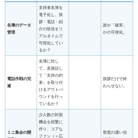
支持者名簿を
電子化し、挨
拶・電話・紹
名簿のデータ
誰が「確実」
介の状況をリ
管理
かの可視化。
アルタイムで
可視化してい
るか？
名簿に対し
て、直接話し
て「支持の約
電話作戦の完
挨拶だけで終
束」を取り付
遂
わらせない。
けるアウトバ
ウンドを行っ
ているか？
少人数の対面
機会を頻繁に
作り、コアな
ミニ集会の開
密度の濃い信
ファン（＝広