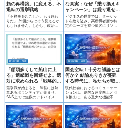
頼の再構築」に変える、不
な真実：なぜ「乗り換えキ
退転の選挙戦略
ャンペーン」は繰り返せな
いのか
「不祥事を起こした。もう終わ
ビジネスの世界では、ターゲッ
りだ」 外側からはそう見えるか
トを絞り込み、高所得者層や特
もしれません。しかし、政治の
定のニーズを持つ顧客にリソー
現場に立つ私たちが今なすべき
スを集中させることが「正解」
ことは、うなだれることではな
です。しかし、選挙という戦場
く、「この街の未来を停滞させ
には、その合理性が通用しない
ない責任」を果たすことです。
絶対的なルールが存在します。
批判の嵐の中で、それでも現職
「金持ちも貧乏人も、若者も老
が立ち上がるべ...
人も、等しく1票...
政治戦略・分析
政治戦略・分析
「船頭多くして船山に上
国会空転！十分な議論とは
る」選挙戦を回避せよ。選
何か？ 結論ありきが蔓延
対に求められる「戦略的ガ
する時代に、私たちが取り
バナンス」の正体
戻すべき思考プロセス
選挙戦が始まると、陣営には熱
現代社会におけるコミュニケー
意あるボランティアが集まり、
ションは、劇的な速度向上と引
SNS上では無数のアドバイスや
き換えに、ある重大な機能不全
叱咤激励が飛び交います。「も
を起こしています。それは「議
っとこうすべきだ」「あの投稿
論の極端な短絡化」です。SNS
は良くない」「この地域を回る
を開けば140文字（あるいは限ら
べきだ」……。一見、これらは
れた文字数）のなかで、感情的
「民意」であり「熱量」に見え
な結論だけが飛び交っていま
ます。しかし、...
す。ビジネス...