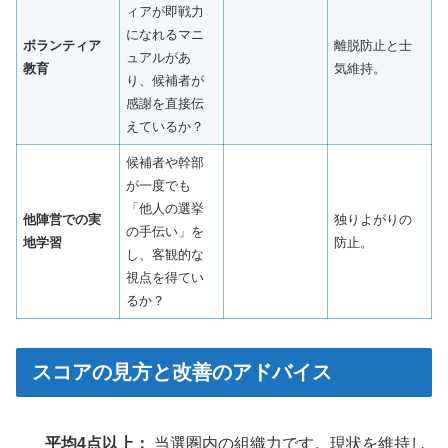
ィアが即戦力
になれるマニ
ボランティア
離脱防止と士
ュアルがあ
教育
気維持。
り、候補者が
感謝を直接伝
えているか？
候補者や幹部
が一度でも
「他人の選挙
他陣営での実
独りよがりの
の手伝い」を
地学習
防止。
し、客観的な
視点を得てい
るか？
スコアの見方と改善のアドバイス
平均4点以上：
当選圏内の組織力です。現状を維持し