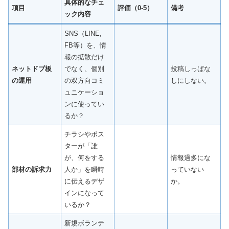
具体的なチェ
項目
評価（0-5）
備考
ック内容
SNS（LINE,
FB等）を、情
報の拡散だけ
ネットドブ板
でなく、個別
投稿しっぱな
の運用
の双方向コミ
しにしない。
ュニケーショ
ンに使ってい
るか？
チラシやポス
ターが「誰
が、何をする
情報過多にな
部材の訴求力
人か」を瞬時
っていない
に伝えるデザ
か。
インになって
いるか？
新規ボランテ