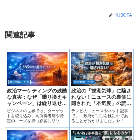
KUBOTA
関連記事
政治戦略・分析
政治戦略・分析
政治マーケティングの残酷
政治の「観測気球」に騙さ
な真実：なぜ「乗り換えキ
れない！ニュースの裏側に
ャンペーン」は繰り返せな
隠された「本気度」の読み
いのか
解き方
ビジネスの世界では、ターゲッ
テレビのニュースやネット記事
トを絞り込み、高所得者層や特
で、「政府が〇〇を検討中であ
定のニーズを持つ顧客にリソー
ることが分かりました」や「〇
スを集中させることが「正解」
〇首相が解散総選挙を決断」と
です。しかし、選挙という戦場
いう一文を目にしたことはあり
には、その合理性が通用しない
ませんか？数日後、世論が猛反