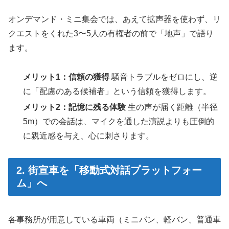
オンデマンド・ミニ集会では、あえて拡声器を使わず、リ
クエストをくれた3〜5人の有権者の前で「地声」で語り
ます。
メリット1：信頼の獲得
騒音トラブルをゼロにし、逆
に「配慮のある候補者」という信頼を獲得します。
メリット2：記憶に残る体験
生の声が届く距離（半径
5m）での会話は、マイクを通した演説よりも圧倒的
に親近感を与え、心に刺さります。
2. 街宣車を「移動式対話プラットフォー
ム」へ
各事務所が用意している車両（ミニバン、軽バン、普通車