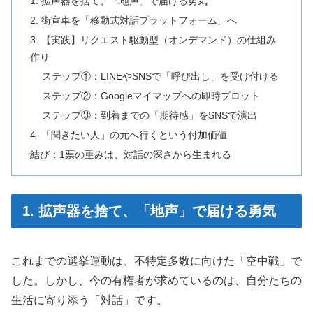
1. 拡声器を捨て、「地声」で届ける勇気
2. 街宣車を「移動式対話プラットフォーム」へ
3. 【実践】リクエスト駆動型（オンデマンド）の仕組み
作り
ステップ①：LINEやSNSで「呼び出し」を受け付ける
ステップ②：Googleマイマップへの即時プロット
ステップ③：到着までの「期待感」をSNSで演出
4. 「聞きたい人」の元へ行くという付加価値
結び：1票の重みは、対話の深さから生まれる
1. 拡声器を捨て、「地声」で届ける勇気
これまでの選挙運動は、不特定多数に向けた「空中戦」で
した。しかし、今の有権者が求めているのは、自分たちの
生活に寄り添う「対話」です。