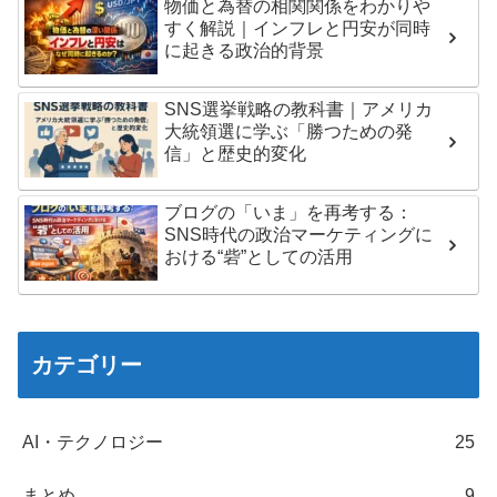
物価と為替の相関関係をわかりや
すく解説｜インフレと円安が同時
に起きる政治的背景
SNS選挙戦略の教科書｜アメリカ
大統領選に学ぶ「勝つための発
信」と歴史的変化
ブログの「いま」を再考する：
SNS時代の政治マーケティングに
おける“砦”としての活用
カテゴリー
AI・テクノロジー
25
まとめ
9