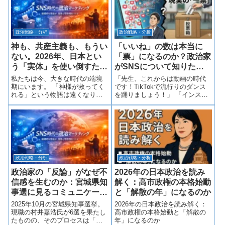
絶対的なルールが存在します。
対すると「そんな事実は検討し
「金持ちも貧乏人も、若者も老
ていません」と火消しが始ま
人も、等しく1票...
り、逆に反応が薄け...
政治戦略・分析
政治戦略・分析
神も、共産主義も、もうい
「いいね」の数は本当に
ない。2026年、日本とい
「票」になるのか？政治家
う「実体」を使い倒すため
がSNSについて知りた
の政治へ
い、たった一つの真実
私たちは今、大きな時代の端境
「先生、これからは動画の時代
期にいます。 「神様が救ってく
です！TikTokで流行りのダンス
れる」という物語は遠くなり、
を踊りましょう！」 「インスタ
一方で「共産主義が理想郷を作
映えするランチの写真をアップ
る」というかつての実験が、個
しないと、若者の支持は得られ
人の自由を奪い、社会を停滞さ
ませんよ」熱意ある若手秘書
せる「狂気」を孕んでいたこと
や、外部のコンサルタントから
も、私たちは歴史の教訓として
そう言われるたび、あなたは笑
知っています。...
顔で頷きな...
政治戦略・分析
政治戦略・分析
政治家の「反論」がなぜ不
2026年の日本政治を読み
信感を生むのか：宮城県知
解く：高市政権の本格始動
事選に見るコミュニケーシ
と「解散の年」になるのか
ョンの機能不全
2025年10月の宮城県知事選挙。
2026年の日本政治を読み解く：
現職の村井嘉浩氏が6選を果たし
高市政権の本格始動と「解散の
たものの、そのプロセスは「勝
年」になるのか