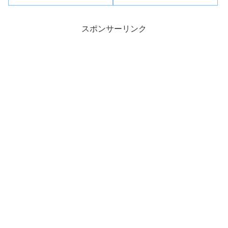
利」という結果とは裏腹に、極
めて多くの禍根を残すものとな
りました。世間では「SNS上の
デマが選挙を壊した」あるいは
スポンサーリンク
「村井氏がSNSを活用していな
かっ...