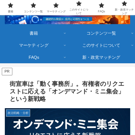
このサイトにつ
新・政党マッチ
書籍
コンテンツ一覧
マーケティング
FAQs
いて
ング
書籍
コンテンツ一覧
マーケティング
このサイトについて
FAQs
新・政党マッチング
PR
街宣車は「動く事務所」。有権者のリクエ
ストに応える「オンデマンド・ミニ集会」
という新戦略
政治戦略・分析