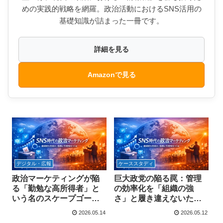
めの実践的戦略を網羅。政治活動におけるSNS活用の
基礎知識が詰まった一冊です。
詳細を見る
Amazonで見る
デジタル・広報
ケーススタディ
政治マーケティングが陥
巨大政党の陥る罠：管理
る「勤勉な高所得者」と
の効率化を「組織の強
いう名のスケープゴート
さ」と履き違えないため
設計
に
2026.05.14
2026.05.12