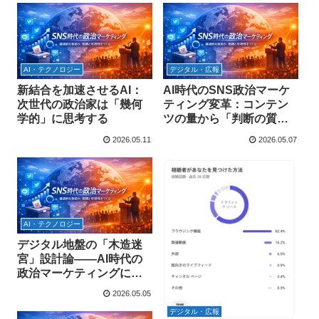
AI・テクノロジー
デジタル・広報
新結合を加速させるAI：
AI時代のSNS政治マーケ
次世代の政治家は「幾何
ティング変革：コンテン
学的」に思考する
ツの量から「判断の質」
へのシフト
2026.05.11
2026.05.07
AI・テクノロジー
デジタル地盤の「木造迷
宮」設計論――AI時代の
政治マーケティングにお
ける構造化と神秘性の共
2026.05.05
存
デジタル・広報