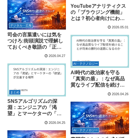
YouTubeアナリティクス
の「ブラウジング機能」
とは？初心者向けにわか
りやすく解説
デジタル・広報
2026.05.01
司会の言葉遣いには気を
つけろ:街頭演説で理解し
ておくべき敬語の「正
解」
2026.04.27
AI・テクノロジー
AI時代の政治家を守る
「真実の盾」：なぜ高品
質なライブ配信を続ける
ことが将来の勝利の道筋
まとめ
2026.04.26
になるのか
SNSアルゴリズムの深
淵：エンジニアの「渇
望」とマーケターの「欲
望」が交差する場所
2026.04.25
AI・テクノロジー