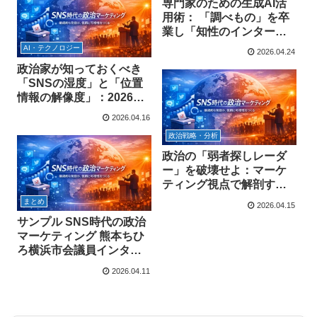
専門家のための生成AI活
用術： 「調べもの」を卒
業し「知性のインターフ
ェース」へ
AI・テクノロジー
2026.04.24
政治家が知っておくべき
「SNSの湿度」と「位置
情報の解像度」：2026年
のプラットフォーム別・
2026.04.16
徹底活用ガイド
政治戦略・分析
政治の「弱者探しレーダ
ー」を破壊せよ：マーケ
ティング視点で解剖する
「依存」と「搾取」の構
まとめ
2026.04.15
造
サンプル SNS時代の政治
マーケティング 熊本ちひ
ろ横浜市会議員インタビ
ュー
2026.04.11