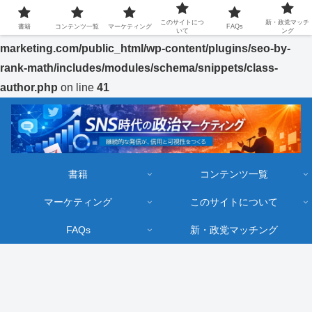
このサイトにつ
新・政党マッチ
Warning
書籍
: Undefined array key "url" in
コンテンツ一覧
マーケティング
/home/jigstar1115/seiji-
FAQs
いて
ング
marketing.com/public_html/wp-content/plugins/seo-by-
rank-math/includes/modules/schema/snippets/class-
author.php
on line
41
書籍
コンテンツ一覧
マーケティング
このサイトについて
FAQs
新・政党マッチング