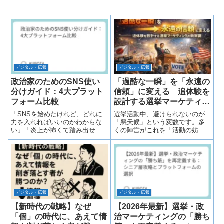
デジタル・広報
デジタル・広報
政治家のためのSNS使い
「過酷な一瞬」を「永遠の
分けガイド：4大プラット
信頼」に変える 追体験を
フォーム比較
設計する選挙マーケティン
グの新常識
「SNSを始めたけれど、どれに
選挙活動中、避けられないのが
力を入れればいいのかわからな
「悪天候」という変数です。多
い」「炎上が怖くて踏み出せな
くの陣営がこれを「活動の妨
い」という声をよく伺います。
げ」と捉える中、マーケティン
政治家にとって、SNSは単なる
グエンジニアの視点は異なりま
情報発信ツールではなく、「有
す。過酷な条件下での活動は、
権者との対話」であり「世論形
正しくエンジニアリングされる
成の戦場」です。今回は、X、
ことで、有権者の心を動かす
TikTok...
「偽造不可能な稼働ロ...
デジタル・広報
デジタル・広報
【新時代の戦略】なぜ
【2026年最新】選挙・政
「個」の時代に、あえて情
治マーケティングの「勝ち