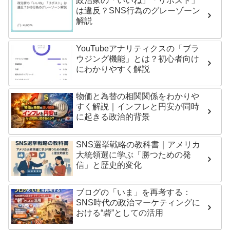
政治家の「いいね」「リポスト」
は違反？SNS行為のグレーゾーン
解説
YouTubeアナリティクスの「ブラ
ウジング機能」とは？初心者向け
にわかりやすく解説
物価と為替の相関関係をわかりや
すく解説｜インフレと円安が同時
に起きる政治的背景
SNS選挙戦略の教科書｜アメリカ
大統領選に学ぶ「勝つための発
信」と歴史的変化
ブログの「いま」を再考する：
SNS時代の政治マーケティングに
おける“砦”としての活用