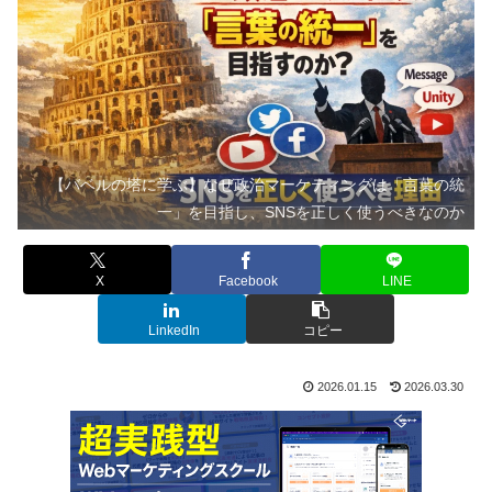
【バベルの塔に学ぶ】なぜ政治マーケティングは「言葉の統
一」を目指し、SNSを正しく使うべきなのか
X
Facebook
LINE
LinkedIn
コピー
2026.01.15
2026.03.30