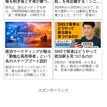
報を削ぎ落とす者が勝つの
筋」を再定義する：シニア
か？
層攻略とプラットフォーム
現代は、誰もがメディアを持
2024年から2025年にかけて、日
の選択
ち、24時間情報が溢れ続ける
本の選挙シーンは劇的な変化を
「超・情報過多」の時代です。
遂げました。かつて「若者の道
かつてのように「良いものを、
具」と軽視されていたSNSは、
広く、たくさん伝える」という
今や全世代における情報収集の
手法は、もはや消費者のノイズ
主戦場となっています。特に
としてかき消されてしまいま
2026年現在、有権者のボリュー
す。今、あらゆる分野で爆発的
ムゾーンであるシニア層のデジ
な成果を上げているの...
タル...
デジタル・広報
デジタル・広報
政治マーケティングが陥る
SNSで若者はどうやって
「勤勉な高所得者」という
政治家を見つけるのか
名のスケープゴート設計
Z世代の「検索習慣」から見え
る、新しい政治との距離感 ―近
政治マーケティングにおいて、
年、若者の政治離れが指摘され
今、最も効率的で「低リスク・
る一方で、SNS上では10代・20
高リターン」な戦略として定着
代が積極的に政治家や政策情報
してしまったものがあります。
をチェックする光景が増えてい
それは、人口のボリュームゾー
る。しかし彼らは、必ずしも「#
ンである「中間層」や「中低所
政治家」や「#自民党」といった
得層」の支持を獲得するため
スポンサーリンク
分か...
に、「働く高所得者」を仮想敵
（スケープゴート）...