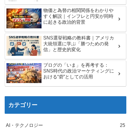
物価と為替の相関関係をわかりや
すく解説｜インフレと円安が同時
に起きる政治的背景
SNS選挙戦略の教科書｜アメリカ
大統領選に学ぶ「勝つための発
信」と歴史的変化
ブログの「いま」を再考する：
SNS時代の政治マーケティングに
おける“砦”としての活用
カテゴリー
AI・テクノロジー
25